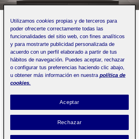
Utilizamos
cookies
propias y de terceros para
PUBLICADO
19 MARZO, 2022
POR
YUXIANA DEL CARMEN
poder ofrecerte correctamente todas las
EL
MARIÑOS GOMERO
funcionalidades del sitio web, con fines analíticos
Tutorial decoración con vinilo de
y para mostrarte publicidad personalizada de
colores en vidrio
acuerdo con un perfil elaborado a partir de tus
hábitos de navegación. Puedes aceptar, rechazar
o configurar tus preferencias haciendo clic abajo,
Fabricación digital
Pública
u obtener más información en nuestra
política de
cookies.
Aceptar
Rechazar