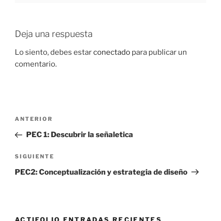
Deja una respuesta
Lo siento, debes estar
conectado
para publicar un
comentario.
Navegación
Entrada
ANTERIOR
de
anterior:
PEC 1: Descubrir la señaletica
entradas
Siguiente
SIGUIENTE
entrada
PEC2: Conceptualización y estrategia de diseño
ACTIFOLIO ENTRADAS RECIENTES