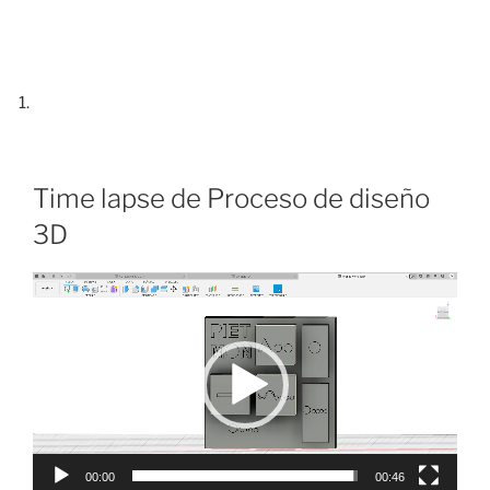
Time lapse de Proceso de diseño
3D
Reproductor
de
vídeo
00:00
00:46