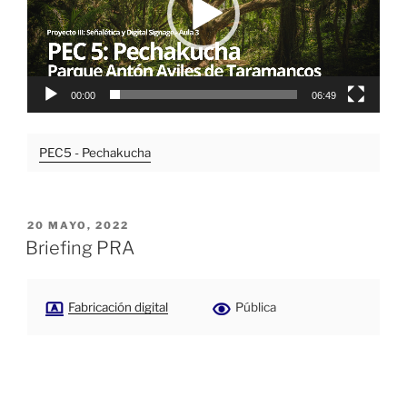
00:00
06:49
PEC5 - Pechakucha
PUBLICADO
20 MAYO, 2022
EL
Briefing PRA
Fabricación digital
Pública