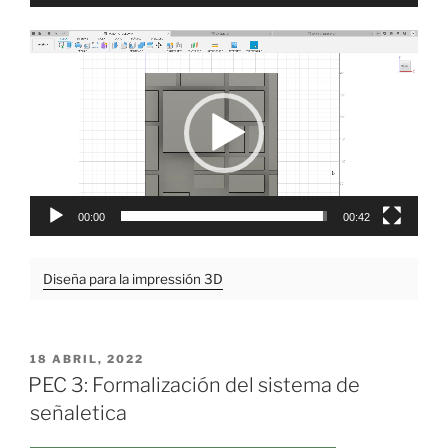
Reproductor
de
vídeo
00:00
00:42
Diseña para la impressión 3D
PUBLICADO
18 ABRIL, 2022
EL
PEC 3: Formalización del sistema de
señaletica