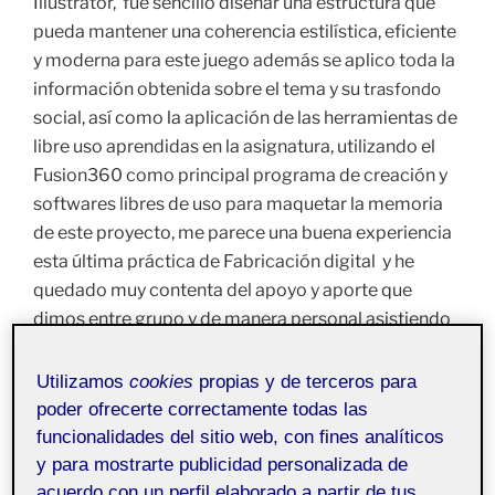
Illustrator, fue sencillo diseñar una estructura que
pueda mantener una coherencia estilística, eficiente
y moderna para este juego además se aplico toda la
información obtenida sobre el tema y su
trasfondo
social, así como la aplicación de las herramientas de
libre uso aprendidas en la asignatura, utilizando el
Fusion360 como principal programa de creación y
softwares libres de uso para maquetar la memoria
de este proyecto, me parece una buena experiencia
esta última práctica de Fabricación digital y he
quedado muy contenta del apoyo y aporte que
dimos entre grupo y de manera personal asistiendo
desde el primer momento en todo el proceso de
diseño y creación del proyecto para una posterior
Utilizamos
cookies
propias y de terceros para
fabricación.
poder ofrecerte correctamente todas las
funcionalidades del sitio web, con fines analíticos
y para mostrarte publicidad personalizada de
acuerdo con un perfil elaborado a partir de tus