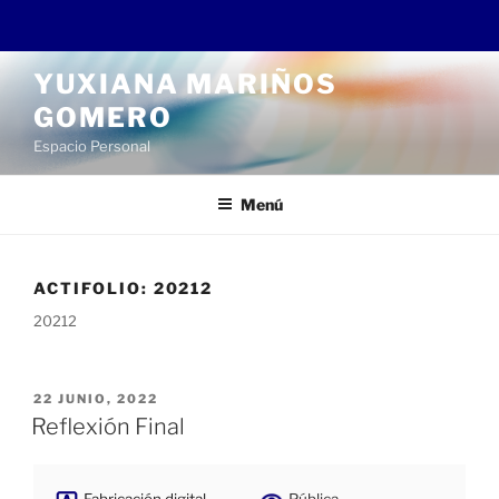
Saltar
YUXIANA MARIÑOS
al
GOMERO
contenido
Espacio Personal
Menú
ACTIFOLIO:
20212
20212
PUBLICADO
22 JUNIO, 2022
EL
Reflexión Final