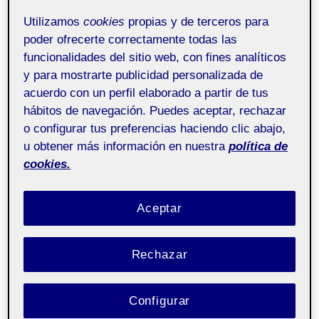
Me parece una idea bastante innovadora tomando en
Utilizamos
cookies
propias y de terceros para
cuenta los problemas sociales que se dan en nuestro
poder ofrecerte correctamente todas las
contexto, la forma de hacer participe a los jóvenes y
funcionalidades del sitio web, con fines analíticos
niños de un aprendizaje en ética social y servicio a la
y para mostrarte publicidad personalizada de
comunidad que pueda transcender a lo largo de sus
acuerdo con un perfil elaborado a partir de tus
vidas. En la lectura de la Red española de aprendizaje y
hábitos de navegación. Puedes aceptar, rechazar
servicio me sorprendía una frase que tiene mucha
o configurar tus preferencias haciendo clic abajo,
lógica ; » los niños y jóvenes no son los ciudadanos del
u obtener más información en nuestra
política de
futuro,
son ya ciudadanos capaces de provocar
cookies.
cambios en su entorno»,
una forma de fomentar estos
cambios para un bien común y social y aplicando las
herramientas que están a nuestro alcance con
Aceptar
métodos de aprendizajes más eficaces y dinámicos,
que los ya conocidos, de papel y boli, con estos
métodos por ejemplo el de «Aprendizaje- servicio»,
Rechazar
que combina procesos donde los parcticipantes
aprenden a trabajar en necesidades reales del entorno
Configurar
con la finalidad de mejorarlo. Para inculcar desde