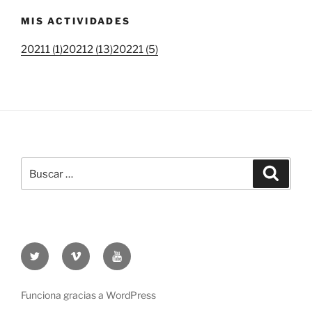
MIS ACTIVIDADES
20211 (1)
20212 (13)
20221 (5)
Buscar
Buscar
por:
Twitter
Vimeo
Youtube
UOC
UOC
UOC
universidad
universidad
universitat
Funciona gracias a WordPress